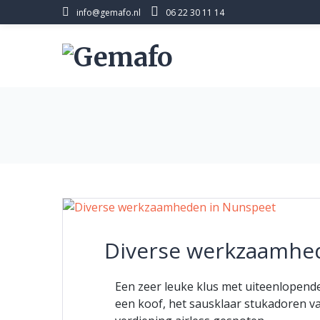
Skip
info@gemafo.nl
06 22 30 11 14
to
content
Diverse werkzaamhe
Een zeer leuke klus met uiteenlopend
een koof, het sausklaar stukadoren 