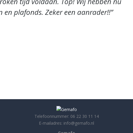
roken tijd voldaan. Top! Wij hebben nu
en 
 en plafonds. Zeker een aanrader!!
dan
Marti
Telefoonnummer: 06 22 30 11 14
E-mailadres: info@gemafo.nl
Gemafo