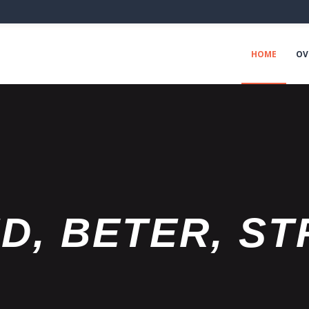
HOME
OV
D, BETER, ST